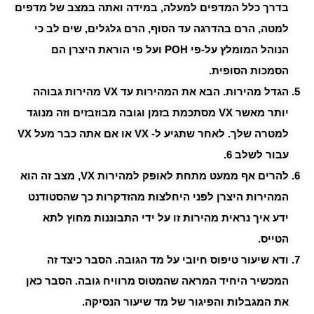
בדרך כלל המדפים למעלה, במידה ואתה במצב של מדפים
למטה, הרם בהדרגה עד הסוף, הרם גלגלים, שים לב כי
הנוהל המומלץ על-פי POH ועל פי הוראת היצרן הם
הסמכות הסופית.
הגדל מהירות. הבא את המהירות עד VX מהירות גבוהה
יותר מאשר VX מסתכמת בזמן וגובה מבוזבזים וזה מנוגד
למטרה שלך. לאחר שתגיע ל- VX או אם אתה כבר מעל VX
עבור לשלב 6.
להרים אף ממעט מתחת לאופק למהירות VX, מצב זה הוא
המהירות היצרן לפני היחלצות מהזדקרות כך שהסטודנט
ידע איך נראית מהירות זו על ידי התבוננות מחוץ לתא
הטייס.
ודא שיעור טיפוס חיובי על מד הגובה. הסבר כיצד זה
המכשיר היחיד המראה שהמטוס מרוויח גובה. הסבר כאן
את המגבלות והפיגור של מד שיעור הנסיקה.