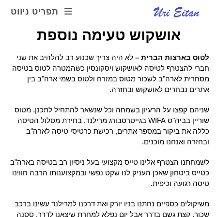
תפריט ניווט
אושקוש טעימה נוספת
לטוס בארצות הברית
–
לא היה צריך שכנוע רב להלהיב את שני
חברי להצטרף לטיסה לאושקוש ויסקונסין כשהמטרה לטוס בטיסה
מסחרית לארה"ב לשכור מטוס במזרח ולטוס בשמי ארה"ב בין
אתרים נבחרים לאושקוש ובחזרה.
שניהם קפצו על הרעיון בשמחה וכל שנשאר להתחיל לתכנן. מטוס
שוריין בביה"ס WIFA בגייטרסבורג מרילנד, בחירת מסלול הטיסה
כללה את ביקור במספר אתרים, רכישת כרטיסי טיסה לארה"ב
ובחזרה ואנחנו מוכנים.
לשמחתנו הצטרף אלינו טייס מקצועי בעל ניסיון רב בטיסה בארה"ב
כטייס ביטחון שאכן העניק לנו שקט נפשי ובמקצוענותו הרבה חווינו
טיסה רגועה וכיפית.
משיקולים כספיים נחתנו בניו יורק ואת דרכנו למרילנד עשינו ברכב
שכור. קצת גשם בדרך אבל יום נפלא למחרת שיצאנו לדרך. ססנה