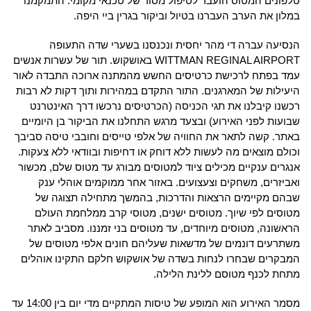
טלפונים המטוס הועבר לטיפול מסור של טכנאי מקומי. התמקמנו
במלון את הערב העברנו בטיול וביקור בגרין ביי היפה.
הנסיעה עברה די מהר יחסית ונכנסנו בשערי שדה התעופה
WITTMAN REGINAL AIRPORT באושקוש. תור של עשרות אנשים
עמד בפתח לרכישת כרטיסים החשש מהמתנה ארוכה התבדה לאור
היעילות של המארגנים. התור התקדם במהירות ותוך דקות לא רבות
רכשנו קיבלנו את תגי הכניסה (הכרטיסים נרכשו דרך האינטרנט
שבועות לפני האירוע) ובצעד מרגש התחלנו את הביקור בן היומיים
באתר. קשה לתאר את החוויה של אלפי טייסים וחובבי טיסה סביבך
וכולם מוצאים מה לעשות ללא דוחק או דחיפות ובוודאי ללא צעקות.
אנגרים ענקיים מכילים ציוד למטוסים מבורג עד מטוס שלם, מכשור
ואביזרים, משחקים וצעצועים. באזור אחר ממוקמים אוהלי ענק
שבהם מקיימים הרצאות והדרכות, בהמשך מתחילה תצוגה של
מטוסים לפי שיוך. מטוסים ישנים, מטוסי קרב ממלחמת העולם
הראשונה, מטוסים מיוחדים, עד מטוסים בני זמננו. מסביב לאתר
משתרעים דונמים של מדשאות שעליהם חונים אלפי מטוסים של
המבקרים שבחרו לנחות בשדה של אושקוש חלקם התקינו אוהלים
מתחת לכנף מטוסם ללינת הלילה.
מסמר האירוע הוא המופע של טיסות המתקיים מדי יום בין 14:00 עד