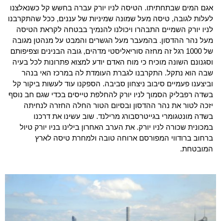
אגם המים שבתחתיתו. הטיסה לניו יורק עברה בחשש קל כשנאלצנו
לעלות לגובה, טיסה מעל שמונה שמיניות של עננים, ככל שהתקרבנו
לניו יורק השמיים התבהרו ויכולנו להנמיך בבטחה לקראת הטיסה
מעל נהר ההדסון. בהמעבר מעל הגשרים והמבט על מנהטן מגובה
של 1000 רגל זה מחזה סוריאליסטי מדהים, גובה הבנינים וצפיפותם
וסגנונם השונה מוכיח כי מוח האדם יודע למצוא פתרונות לכל בעיה
שבה הוא נתקל. התקרבנו לגברת העומדת לה במרכז האי בנהר
וביצענו פעמיים סיבוב ניצחון סביבה. הספקנו עוד לעשות ביקור קל
בשדה רפבליק הסמוך לניו יורק להחלפת טייסים בכדי שגם חב נוסף
יזכה לטור את נהר ההדסון ובסיום הטור החלה החזרה לנחיתה
בשדה מונטגומרי בגייטרסבורג מרילנד. שוב עשינו את דרכנו
במכונית שכורה לניו יורק. את הערב האחרון בילינו בניו יורק טיול
ברחוב ברודווי המפורסם ארוחה טובה ולמחרת טיסה לארץ
המובטחת.