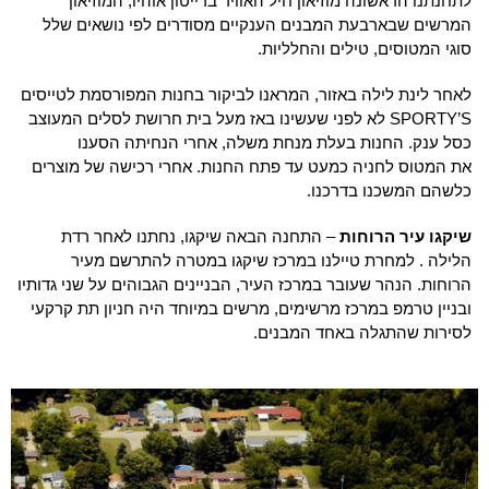
לתחנתנו הראשונה מוזיאון חיל האוויר בדייטון אוהיו, המוזיאון
המרשים שבארבעת המבנים הענקיים מסודרים לפי נושאים שלל
סוגי המטוסים, טילים והחלליות.
לאחר לינת לילה באזור, המראנו לביקור בחנות המפורסמת לטייסים
SPORTY’S לא לפני שעשינו באז מעל בית חרושת לסלים המעוצב
כסל ענק. החנות בעלת מנחת משלה, אחרי הנחיתה הסענו
את המטוס לחניה כמעט עד פתח החנות. אחרי רכישה של מוצרים
כלשהם המשכנו בדרכנו.
שיקגו עיר הרוחות
– התחנה הבאה שיקגו, נחתנו לאחר רדת
הלילה . למחרת טיילנו במרכז שיקגו במטרה להתרשם מעיר
הרוחות. הנהר שעובר במרכז העיר, הבניינים הגבוהים על שני גדותיו
ובניין טרמפ במרכז מרשימים, מרשים במיוחד היה חניון תת קרקעי
לסירות שהתגלה באחד המבנים.