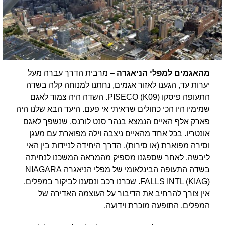
מהאגמים למפלי הניאגרה
– מרבית הדרך עברה מעל
יערות עד, הגענו לאזור אגמים, נחתנו למנוחה קלה בשדה
התעופה פיסקו PISECO (K09). השדה היה צמוד לאגם
שמימיו היו הכי כחולים שראיתי אי פעם. היעד הבא שלנו היה
פארק אלף האיים הנמצא בנהר סנט לורנס, שנשפך לאגם
אונטריו. בכל אחד מהאיים ניצבה וילה מפוארת עם מעגן
וסירה מפוארת (או סירות), הדרך היחידה לניידות בין האי
ליבשה. לאחר שספגנו מספיק מהמראה המשכנו לנחיתה
בשדה התעופה הבינלאומי של מפלי הניאגרה NIAGARA
FALLS INTL (KIAG). שכרנו רכב ונסענו לביקור במפלים.
אין צורך להרחיב את הדיבור על העוצמה האדירה של
המפלים, התופעה מוכרת וידועה.