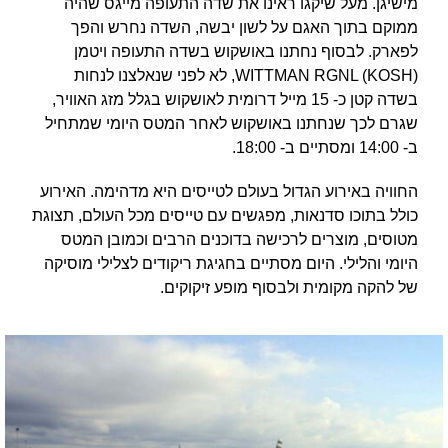
מישיגן. מעל שיקגו ראינו את שדה התעופה מייגס שהיה
ממוקם בתוך האגם על לשון יבשה, השדה נחרש והפך
לפארק. לבסוף נחתנו באושקוש בשדה התעופה ויטמן
WITTMAN RGNL (KOSH), לא לפני שנאלצנו לנחות
בשדה קטן כ- 15 מייל דרומית לאושקוש בגלל מזג האוויר,
שגרם לכך שנחתנו באושקוש לאחר המטס היומי שמתחיל
ב- 14:00 ומסתיים ב- 18:00.
החוויה באירוע הגדול בעולם לטייסים היא מדהימה. האירוע
כולל בתוכו סדנאות, מפגשים עם טייסים מכל העולם, תצוגת
מטוסים, מוצרים לרכישה בדוכנים הרבים וכמובן המטס
היומי והלילי. היום מסתיים בחגיגת ריקודים לצלילי מוסיקה
של להקה מקומית ולבסוף מופע זיקוקים.