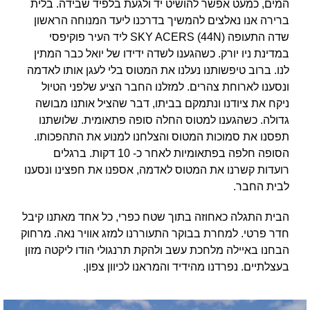
המים, כמעט אפשר להושיט יד ולגעת בלפיד שבידה. בלית
ברירה אנו נאלצים להמשיך בדרכנו ליעד המנוחה הראשון
שדה התעופה SKY ACERS (44N) ליד העיר פוקיפסי
במדינת ניו יורק. כשהגענו לשדה ידידו של יואל כבר המתין
לנו. ברוב טיפשותנו נעלנו את המטוס בלי לעגן אותו לאדמה
ונסענו לארוחת צהרים. למזלנו החבר הציע שלפני הטיול
ניקח את ציודנו ונתמקם בביתו, דבר שהציל אותנו מבושה
גדולה. כשהגענו למטוס החלה סופה פתאומית. שלושתנו
תפסנו את סמוכות המטוס והצלחנו למנוע את התהפכותו.
הסופה חלפה בפתאומיות לאחר כ- 10 דקות. ברגלים
רועדות קשרנו את המטוס לאדמה, אספנו את חפצינו ונסענו
לבית החבר.
הבית התגלה כאחוזה בתוך שטח כפרי, כל אחד מאתנו קיבל
חדר פרטי. למחרת בבוקר התעוררנו למזג אוויר נאה. מרחוק
הבחנו באיילה מלחכת עשב ולהקת תרנגולי הודו ליקטה מזון
בעצלתיים. נפרדנו מהידיד והמראנו לכיוון צפון.